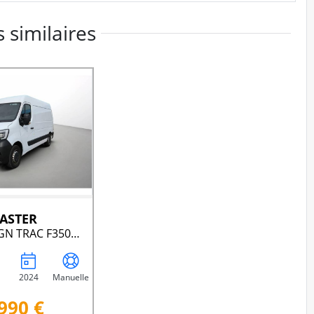
 similaires
MASTER
FOURGON FGN TRAC F3500 L2H2 BLUE DCI 135 CONFORT
2024
Manuelle
990 €