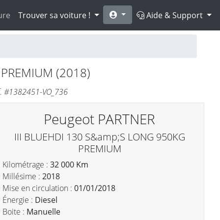
ure
Trouver sa voiture !
Aide & Support
 PREMIUM (2018)
éf. #1382451-VO_736
Peugeot PARTNER
III BLUEHDI 130 S&amp;S LONG 950KG
PREMIUM
Kilométrage :
32 000 Km
Millésime :
2018
Mise en circulation :
01/01/2018
Énergie :
Diesel
Boite :
Manuelle