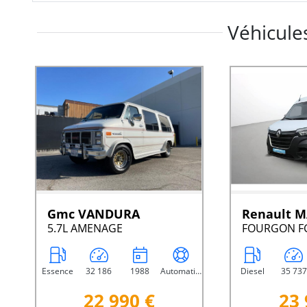
Véhicules
Gmc VANDURA
Renault 
5.7L AMENAGE
Essence
32 186
1988
Automatique
Diesel
35 737
22 990 €
23 