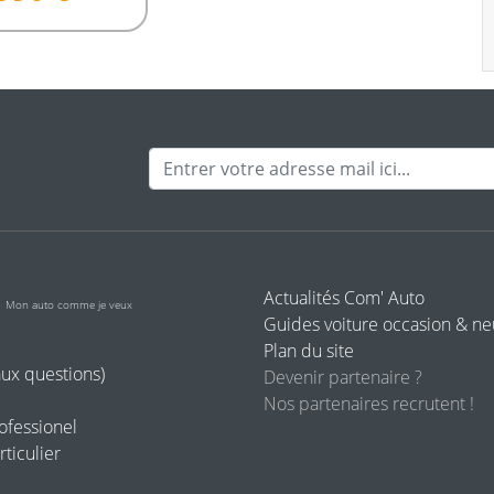
Adresse mail
o
Actualités Com' Auto
Mon auto comme je veux
Guides voiture occasion & n
Plan du site
aux questions)
Devenir partenaire ?
Nos partenaires recrutent !
rofessionel
rticulier